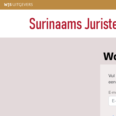
Wa
Vul
een
E-m